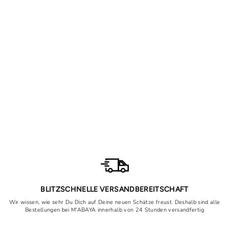
Uitverkocht
Abaya Inaya aus Leinen
Normale
Speciale
75,90€
54,90€
prijs
prijs
Bespaar nu 21,00€
BLITZSCHNELLE VERSANDBEREITSCHAFT
Wir wissen, wie sehr Du Dich auf Deine neuen Schätze freust. Deshalb sind alle
Bestellungen bei M'ABAYA innerhalb von 24 Stunden versandfertig