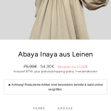
Abaya Inaya aus Leinen
Normale
Speciale
75,90€
54,90€
Bespaar nu 21,00€
prijs
prijs
Inclusief BTW. plus
/policies/shipping-policy '>verzendkosten
🔥 Achtung! Reduzierte Artikel sind besonders beliebt & bald sicher
vergriffen.
FARBE
GRÖSSE