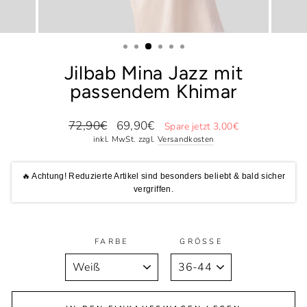
Jilbab Mina Jazz mit
passendem Khimar
Normaler
Sonderpreis
72,90€
69,90€
Spare jetzt 3,00€
Preis
inkl. MwSt. zzgl.
Versandkosten
🔥 Achtung! Reduzierte Artikel sind besonders beliebt & bald sicher
vergriffen.
FARBE
GRÖSSE