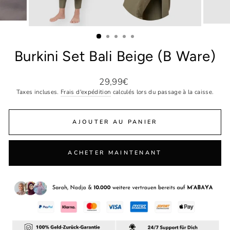
Burkini Set Bali Beige (B Ware)
Prix
29,99€
régulier
Taxes incluses.
Frais d'expédition
calculés lors du passage à la caisse.
AJOUTER AU PANIER
ACHETER MAINTENANT