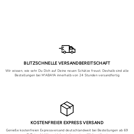
Hijab satiné de luxe
Prix
Prix
21,90€
10,00€
régulier
réduit
Épargnez 11,90€
BLITZSCHNELLE VERSANDBEREITSCHAFT
Wir wissen, wie sehr Du Dich auf Deine neuen Schätze freust. Deshalb sind alle
Bestellungen bei M'ABAYA innerhalb von 24 Stunden versandfertig
KOSTENFREIER EXPRESS VERSAND
Genieße kostenfreien Expressversand deutschlandweit bei Bestellungen ab 69