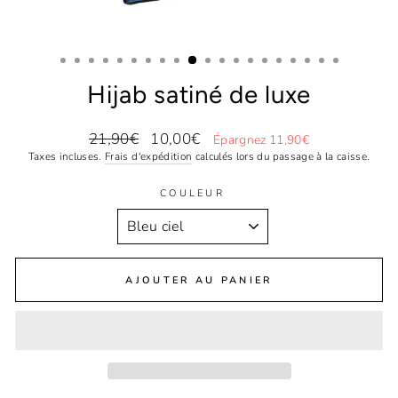
Hijab satiné de luxe
Prix
Prix
21,90€
10,00€
Épargnez 11,90€
régulier
réduit
Taxes incluses.
Frais d'expédition
calculés lors du passage à la caisse.
COULEUR
AJOUTER AU PANIER