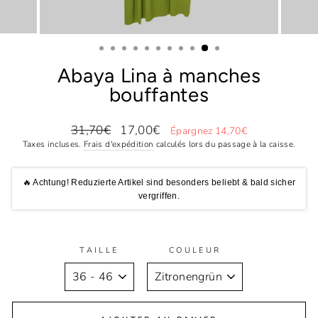
Abaya Lina à manches
bouffantes
Prix
Prix
31,70€
17,00€
Épargnez 14,70€
régulier
réduit
Taxes incluses.
Frais d'expédition
calculés lors du passage à la caisse.
🔥 Achtung! Reduzierte Artikel sind besonders beliebt & bald sicher
vergriffen.
TAILLE
COULEUR