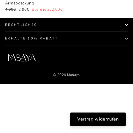
Armabdeckung
Normaler
Sonderpreis
4,90€
2,90€
Spare jetzt 2,00€
Preis
RECHTLICHES
ERHALTE 10% RABATT
© 2026 Mabaya
Vertrag widerrufen