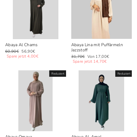
Abaya Al Chams
Abaya Lina mit Puffärmeln
Jazzstoff
Normaler
Sonderpreis
60,90€
56,90€
Preis
Spare jetzt 4,00€
Normaler
Sonderpreis
31,70€
Von 17,00€
Preis
Spare jetzt 14,70€
Reduziert
Reduziert
Abaya Omaya
Abaya Al-Amal