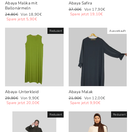
Abaya Malika mit
Abaya Safira
Ballonärmeln
Normaler
Sonderpreis
37,00€
Von 17,90€
Preis
Normaler
Sonderpreis
Spare jetzt 19,10€
24,80€
Von 18,90€
Preis
Spare jetzt 5,90€
Reduziert
Ausverkauft
Abaya-Unterkleid
Abaya Malak
Normaler
Sonderpreis
Normaler
Sonderpreis
29,90€
Von 9,90€
21,90€
Von 12,00€
Preis
Preis
Spare jetzt 20,00€
Spare jetzt 9,90€
Reduziert
Reduziert