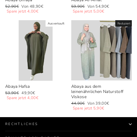
Normaler
Sonderpreis
Normaler
Sonderpreis
52,90€
Von 48,90€
59,90€
Von 54,90€
Preis
Preis
Spare jetzt 4,00€
Spare jetzt 5,00€
Ausverkauft
Reduziert
Abaya Hafsa
Abaya aus dem
leinenähnlichen Naturstoff
Normaler
Sonderpreis
53,90€
49,90€
Viskose
Preis
Spare jetzt 4,00€
Normaler
Sonderpreis
44,90€
Von 39,00€
Preis
Spare jetzt 5,90€
RECHTLICHES