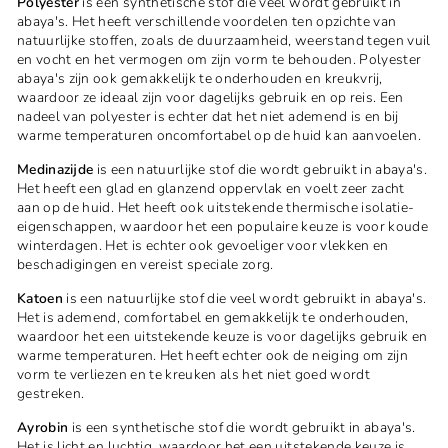
Polyester
is een synthetische stof die veel wordt gebruikt in
abaya's. Het heeft verschillende voordelen ten opzichte van
natuurlijke stoffen, zoals de duurzaamheid, weerstand tegen vuil
en vocht en het vermogen om zijn vorm te behouden. Polyester
abaya's zijn ook gemakkelijk te onderhouden en kreukvrij,
waardoor ze ideaal zijn voor dagelijks gebruik en op reis. Een
nadeel van polyester is echter dat het niet ademend is en bij
warme temperaturen oncomfortabel op de huid kan aanvoelen.
Medinazijde
is een natuurlijke stof die wordt gebruikt in abaya's.
Het heeft een glad en glanzend oppervlak en voelt zeer zacht
aan op de huid. Het heeft ook uitstekende thermische isolatie-
eigenschappen, waardoor het een populaire keuze is voor koude
winterdagen. Het is echter ook gevoeliger voor vlekken en
beschadigingen en vereist speciale zorg.
Katoen
is een natuurlijke stof die veel wordt gebruikt in abaya's.
Het is ademend, comfortabel en gemakkelijk te onderhouden,
waardoor het een uitstekende keuze is voor dagelijks gebruik en
warme temperaturen. Het heeft echter ook de neiging om zijn
vorm te verliezen en te kreuken als het niet goed wordt
gestreken.
Ayrobin
is een synthetische stof die wordt gebruikt in abaya's.
Het is licht en luchtig, waardoor het een uitstekende keuze is