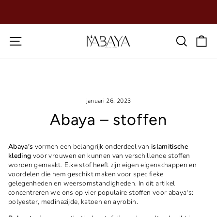
Ga
direct
Diavoorstelling
naar
pauzeren
de
Paginanavigatie
Zoeko
W
inhoud
januari 26, 2023
Abaya – stoffen
Abaya's
vormen een belangrijk onderdeel van
islamitische
kleding
voor vrouwen en kunnen van verschillende stoffen
worden gemaakt. Elke stof heeft zijn eigen eigenschappen en
voordelen die hem geschikt maken voor specifieke
gelegenheden en weersomstandigheden. In dit artikel
concentreren we ons op vier populaire stoffen voor abaya's:
polyester, medinazijde, katoen en ayrobin.