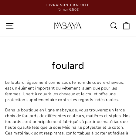
Passer
LIVRAISON GRATUITE
au
für nur 6,50€
Diaporama
contenu
Pause
Navigation
Reche
P
foulard
Le foulard, également connu sous le nom de couvre-cheveux,
est un élément important du vêtement islamique pour les
femmes. Il sert à couvrir les cheveux et le cou et offre une
protection supplémentaire contre les regards indésirables.
Dans la boutique en ligne mabaya.de, vous trouverez un large
choix de foulards de différentes couleurs, matières et styles. Nos
foulards sont principalement fabriqués à partir de matériaux de
haute qualité tels que la soie Médina, le polyester et le coton.
Ces matériaux sont respirants, confortables à porter et faciles à