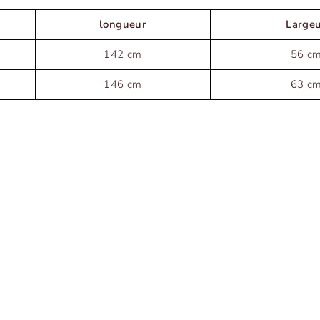
longueur
Large
142 cm
56 c
146 cm
63 c