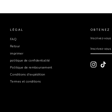
LÉGAL
OBTENEZ 
Inscrivez-vous
FAQ
INSCRIVEZ
S'INSCRIRE
Retour
VOUS
À
imprimer
NOTRE
INFOLETTR
politique de confidentialité
Instagram
Tik
Politique de remboursement
Conditions d'expédition
Termes et conditions