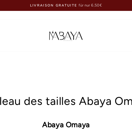
für nur 6,50€
LIVRAISON GRATUITE
Diaporama
Pause
leau des tailles Abaya O
Abaya Omaya