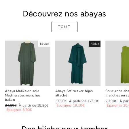
Découvrez nos abayas
TOUT
Épuisé
Réduit
Abaya Malika en soie
Abaya Safira avec hijab
Sous-robe aba
Médina avec manches
attaché
manches en s
ballon
Prix
Prix
Prix
Prix
37,00€
À partir de 17,90€
29,90€
À par
Prix
Prix
régulier
réduit
régulier
réduit
24,80€
À partir de 18,90€
Épargnez 19,10€
Épargnez 20
régulier
réduit
Épargnez 5,90€