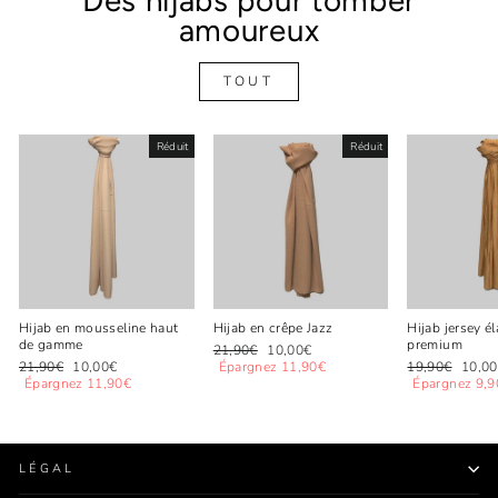
Des hijabs pour tomber
amoureux
TOUT
Réduit
Réduit
Hijab en mousseline haut
Hijab en crêpe Jazz
Hijab jersey é
de gamme
premium
Prix
Prix
21,90€
10,00€
Prix
Prix
régulier
réduit
Prix
Prix
21,90€
10,00€
Épargnez 11,90€
19,90€
10,0
régulier
réduit
régulier
réduit
Épargnez 11,90€
Épargnez 9,9
LÉGAL