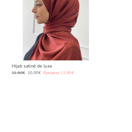
Hijab satiné de luxe
Prix
Prix
21,90€
10,00€
Épargnez 11,90€
régulier
réduit