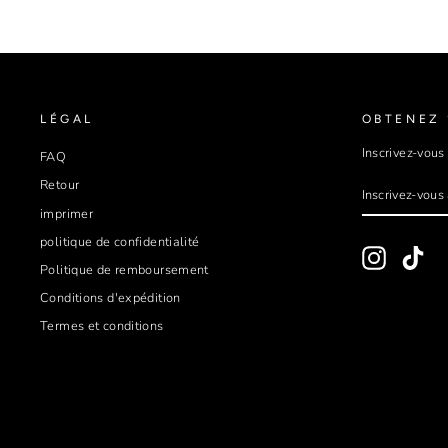
LÉGAL
OBTENEZ 
Inscrivez-vous
FAQ
INSCRIVEZ
S'INSCRIRE
Retour
VOUS
À
imprimer
NOTRE
INFOLETTR
politique de confidentialité
Instagram
Tik
Politique de remboursement
Conditions d'expédition
Termes et conditions