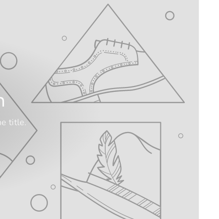
n
 title.