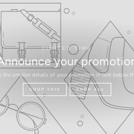
LIMITED TIME
Announce your promotio
e the smaller details of your promotion in text below the
SHOP THIS
SHOP ALL