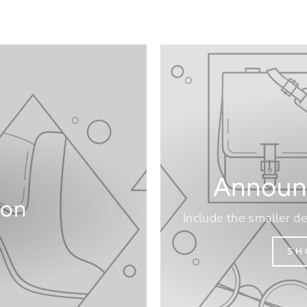
Announ
ion
Include the smaller de
SH