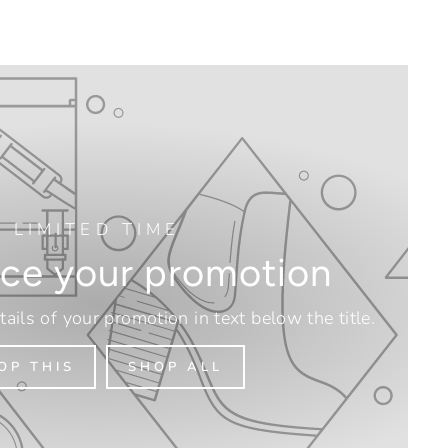
LIMITED TIME
ce your promotion
tails of your promotion in text below the title.
OP THIS
SHOP ALL