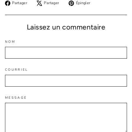
Partager
Tweeter
Épingler
Partager
Partager
Épingler
sur
sur
sur
Facebook
X
Pinterest
Laissez un commentaire
NOM
COURRIEL
MESSAGE