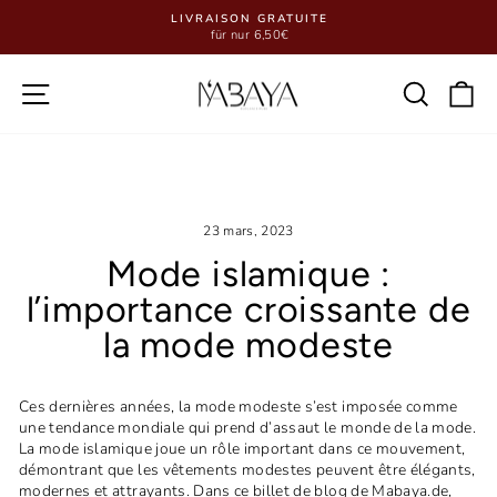
Passer
LIVRAISON GRATUITE
au
für nur 6,50€
Diaporama
contenu
Pause
Navigation
Reche
P
23 mars, 2023
Mode islamique :
l’importance croissante de
la mode modeste
Ces dernières années, la mode modeste s’est imposée comme
une tendance mondiale qui prend d’assaut le monde de la mode.
La mode islamique joue un rôle important dans ce mouvement,
démontrant que les vêtements modestes peuvent être élégants,
modernes et attrayants. Dans ce billet de blog de Mabaya.de,